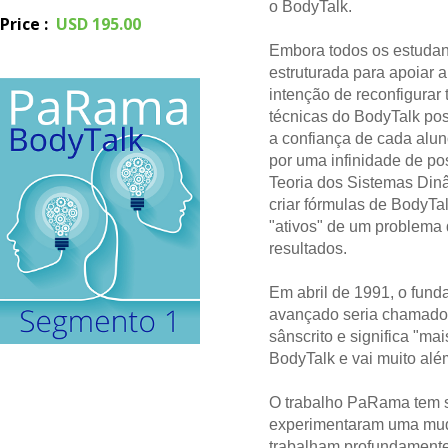
o BodyTalk.
Price
:
USD 195.00
Embora todos os estudant
estruturada para apoiar
intenção de reconfigurar 
técnicas do BodyTalk pos
a confiança de cada alun
por uma infinidade de po
Teoria dos Sistemas Dinâ
criar fórmulas de BodyTa
"ativos" de um problema
resultados.
Em abril de 1991, o fun
avançado seria chamado 
sânscrito e significa "m
BodyTalk e vai muito alé
O trabalho PaRama tem se
experimentaram uma mud
trabalham profundamente 