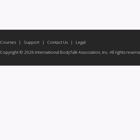
Courses
|
Support
|
Contact Us
|
Legal
Copyright © 2026 International BodyTalk Association, Inc. All rights reserv