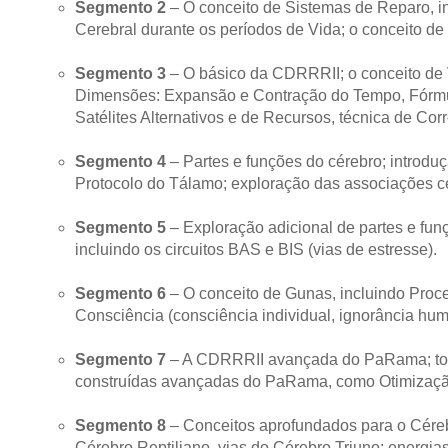
Segmento 2
– O conceito de Sistemas de Reparo, in
Cerebral durante os períodos de Vida; o conceito de
Segmento 3
– O básico da CDRRRII; o conceito de V
Dimensões: Expansão e Contração do Tempo,
Fórmu
Satélites Alternativos e de Recursos, técnica de Corr
Segmento 4
– Partes e funções do cérebro; introdu
Protocolo do Tálamo; exploração das associações ce
Segmento 5
– Exploração adicional de partes e fu
incluindo os circuitos BAS e BIS (vias de estresse).
Segmento 6
– O conceito de Gunas, incluindo Proc
Consciência (consciência individual, ignorância hum
Segmento 7
– A CDRRRII avançada do PaRama; todos
construídas avançadas do PaRama, como Otimizaçã
Segmento 8
– Conceitos aprofundados para o Céreb
Cérebro Reptiliano, vias do Cérebro Triuno; energi